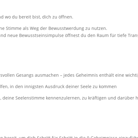
nd wo du bereit bist, dich zu öffnen.
ine Stimme als Weg der Bewusstwerdung zu nutzen.
d neue Bewusstseinsimpulse öffnest du den Raum für tiefe Tran
gsvollen Gesangs ausmachen – j
edes Geheimnis enthält eine wichti
helfen, in den innigsten Ausdruck deiner Seele zu kommen
n, deine Seelenstimme kennenzulernen, zu kräftigen und darüber hi
n bereit, um dich Schritt für Schritt in die 9 Geheimnisse einzufüh