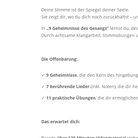
Deine Stimme ist der Spiegel deiner Seele.
Sie zeigt dir, wo du dich noch zurückhältst – u
In
„9 Geheimnisse des Gesangs“
lernst du, de
Durch achtsame Klangarbeit, Stimmübungen un
Die Offenbarung:
✓
9 Geheimnisse
, die den Kern des hingebun
✓
7 berührende Lieder
(inkl. Noten), die dir 
✓
11 praktische Übungen
, die dir ermögliche
Das erwartet dich:
Bereits
über 120 Minuten Videomaterial
stehe